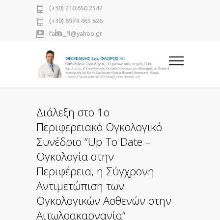
(+30) 210 650 2542
(+30) 6974 465 626
fanis_fl@yahoo.gr
Διάλεξη στο 1ο
Περιφερειακό Ογκολογικό
Συνέδριο “Up To Date –
Ογκολογία στην
Περιφέρεια, η Σύγχρονη
Αντιμετώπιση των
Ογκολογικών Ασθενών στην
Αιτωλοακαρνανία”