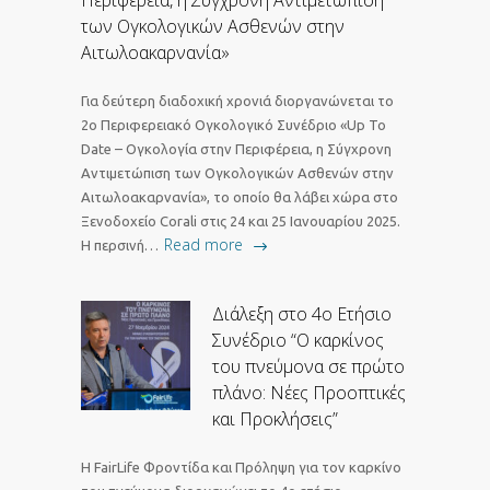
Περιφέρεια, η Σύγχρονη Αντιμετώπιση
των Ογκολογικών Ασθενών στην
Αιτωλοακαρνανία»
Για δεύτερη διαδοχική χρονιά διοργανώνεται το
2ο Περιφερειακό Ογκολογικό Συνέδριο «Up To
Date – Ογκολογία στην Περιφέρεια, η Σύγχρονη
Αντιμετώπιση των Ογκολογικών Ασθενών στην
Αιτωλοακαρνανία», το οποίο θα λάβει χώρα στο
Ξενοδοχείο Corali στις 24 και 25 Ιανουαρίου 2025.
Read more
Η περσινή…
Διάλεξη στο 4ο Ετήσιο
Συνέδριο “Ο καρκίνος
του πνεύμονα σε πρώτο
πλάνο: Νέες Προοπτικές
και Προκλήσεις”
Η FairLife Φροντίδα και Πρόληψη για τον καρκίνο