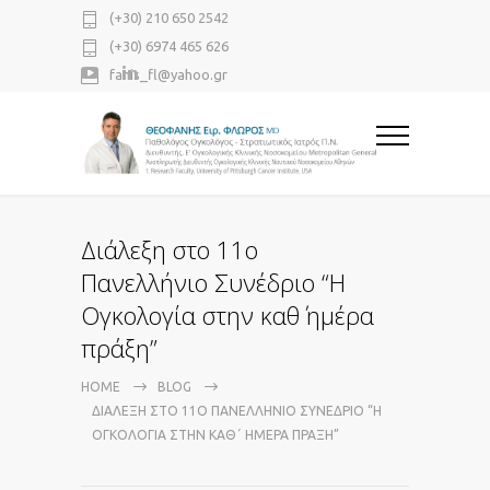
(+30) 210 650 2542
(+30) 6974 465 626
fanis_fl@yahoo.gr
Διάλεξη στο 11ο
Πανελλήνιο Συνέδριο “Η
Ογκολογία στην καθ΄ ημέρα
πράξη”
HOME
BLOG
ΔΙΆΛΕΞΗ ΣΤΟ 11Ο ΠΑΝΕΛΛΉΝΙΟ ΣΥΝΈΔΡΙΟ “Η
ΟΓΚΟΛΟΓΊΑ ΣΤΗΝ ΚΑΘ΄ ΗΜΈΡΑ ΠΡΆΞΗ”