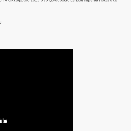
-14 Οκτωβρίου 2023 στο ξενοδοχείο Larissa Imperial Hotel στη
υ