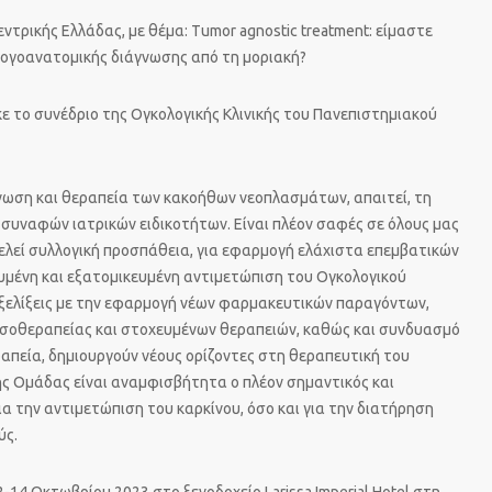
ντρικής Ελλάδας, με θέμα: Tumor agnostic treatment: είμαστε
ογοανατομικής διάγνωσης από τη μοριακή?
ε το συνέδριο της Ογκολογικής Κλινικής του Πανεπιστημιακού
γνωση και θεραπεία των κακοήθων νεοπλασμάτων, απαιτεί, τη
συναφών ιατρικών ειδικοτήτων. Είναι πλέον σαφές σε όλους μας
ελεί συλλογική προσπάθεια, για εφαρμογή ελάχιστα επεμβατικών
υμένη και εξατομικευμένη αντιμετώπιση του Ογκολογικού
εξελίξεις με την εφαρμογή νέων φαρμακευτικών παραγόντων,
οσοθεραπείας και στοχευμένων θεραπειών, καθώς και συνδυασμό
απεία, δημιουργούν νέους ορίζοντες στη θεραπευτική του
της Ομάδας είναι αναμφισβήτητα ο πλέον σημαντικός και
ια την αντιμετώπιση του καρκίνου, όσο και για την διατήρηση
ύς.