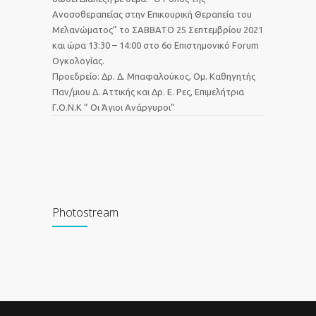
Ανοσοθεραπείας στην Επικουρική Θεραπεία του
Μελανώματος” το ΣΑΒΒΑΤΟ 25 Σεπτεμβρίου 2021
και ώρα 13:30 – 14:00 στο 6o Επιστημονικό Forum
Ογκολογίας.
Προεδρείο: Δρ. Δ. Μπαφαλούκος, Ομ. Καθηγητής
Παν/μιου Δ. Αττικής και Δρ. Ε. Ρες, Επιμελήτρια
Γ.Ο.Ν.Κ ” Οι Άγιοι Ανάργυροι”
Photostream