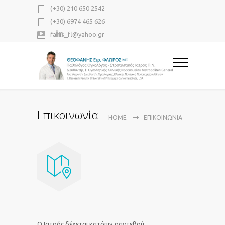
(+30) 210 650 2542
(+30) 6974 465 626
fanis_fl@yahoo.gr
Επικοινωνία
HOME
ΕΠΙΚΟΙΝΩΝΊΑ
Ο Ιατρός δέχεται κατόπιν ραντεβού