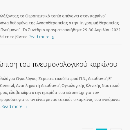
λλάζοντας το Θεραπευτικό τοπίο απέναντι στον καρκίνο”
χρόνια δεδομένα της Ανοσοθεραπείας στην 1η γραμμή θεραπείας
 Πνεύμονα”. Το Συνέδριο πραγματοποιήθηκε 29-30 Απριλίου 2022,
Read more
Δείτε το βίντεο
ώπιση του πνευμονολογικού καρκίνου
ολόγου Ογκολόγου, Στρατιωτικού Ιατρού Π.Ν., Διευθυντή Ε΄
n General, Αναπληρωτή Διευθυντή Ογκολογικής Κλινικής Ναυτικού
υ, έλαβε χώρα στην ημερίδα του iatronet.gr για τον
αφορούσε για το αν είναι μεταστατικός ο καρκίνος του πνεύμονα
Read more
ι