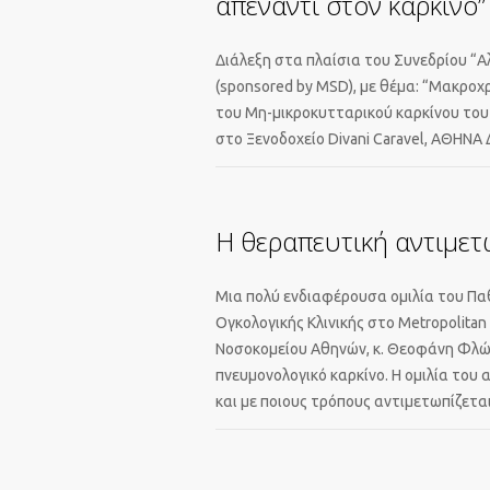
απέναντι στον καρκίνο”
Διάλεξη στα πλαίσια του Συνεδρίου “Α
(sponsored by MSD), με θέμα: “Μακρο
του Μη-μικροκυτταρικού καρκίνου του
στο Ξενοδοχείο Divani Caravel, ΑΘΗΝΑ 
Η θεραπευτική αντιμετ
Μια πολύ ενδιαφέρουσα ομιλία του Παθ
Ογκολογικής Κλινικής στο Metropolita
Νοσοκομείου Αθηνών, κ. Θεοφάνη Φλώρο
πνευμονολογικό καρκίνο. Η ομιλία του 
και με ποιους τρόπους αντιμετωπίζετα