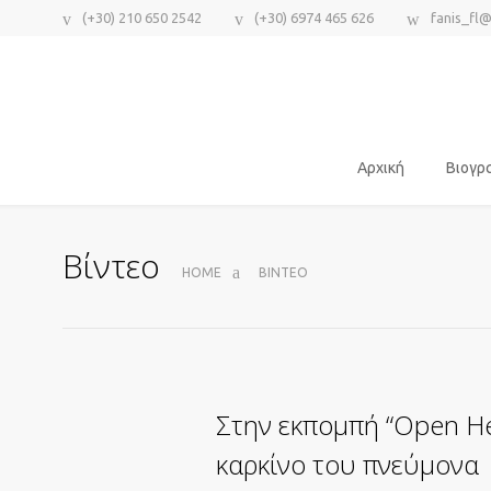
(+30) 210 650 2542
(+30) 6974 465 626
fanis_fl
Αρχική
Βιογρ
Βίντεο
HOME
ΒΊΝΤΕΟ
Στην εκπομπή “Open Hea
καρκίνο του πνεύμονα