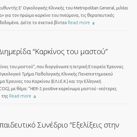
θυντής Ε’ Ογκολογικής Κλινικής του Metropolitan General, μιλάει
α» για τον πρώιμο καρκίνο του πνεύμονα, τις θεραπευτικές
Read more
 δεδομένα. Δείτε το σχετικό βίντεο
Διημερίδα “Καρκίνος του μαστού”
ίνος του μαστού”, που διοργάνωσε η Ιατρική Εταιρεία Έρευνας
Ογκολογικό Τμήμα Παθολογικής Κλινικής Πανεπιστημιακού
α Έρευνας του Καρκίνου (ΕΛ.Ι.Ε.Κ.) και την Ελληνική
G), με θέμα: “HER-2 positive καρκίνωμα μαστού -νεότερες
Read more
ς της
παιδευτικό Συνέδριο “Εξελίξεις στην