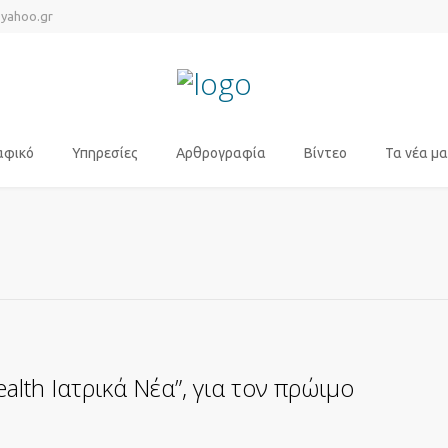
@yahoo.gr
αφικό
Υπηρεσίες
Αρθρογραφία
Βίντεο
Τα νέα μα
lth Ιατρικά Νέα”, για τον πρώιμο