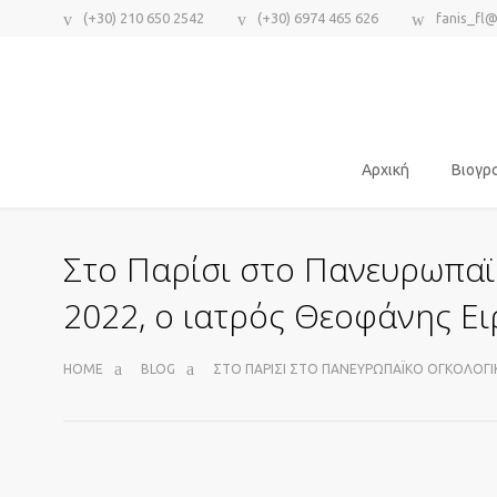
(+30) 210 650 2542
(+30) 6974 465 626
fanis_fl
Αρχική
Βιογρ
Στο Παρίσι στο Πανευρωπαϊ
2022, o ιατρός Θεοφάνης Ε
HOME
BLOG
ΣΤΟ ΠΑΡΊΣΙ ΣΤΟ ΠΑΝΕΥΡΩΠΑΪΚΌ ΟΓΚΟΛΟΓΙ