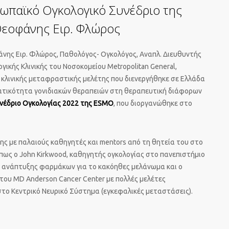
ωπαϊκό Ογκολογικό Συνέδριο της
Θεοφάνης Ειρ. Φλώρος
άνης Ειρ. Φλώρος, Παθολόγος- Ογκολόγος, Αναπλ. Διευθυντής
ογικής Κλινικής του Νοσοκομείου Metropolitan General,
κλινικής μεταφραστικής μελέτης που διενεργήθηκε σε Ελλάδα
ματικότητα γονιδιακών θεραπειών στη θεραπευτική διάφορων
νέδριο Ογκολογίας 2022 της ESMO
, που διοργανώθηκε στο
σης με παλαιούς καθηγητές και mentors από τη θητεία του στο
 όπως ο John Kirkwood, καθηγητής ογκολογίας στο πανεπιστήμιο
ες ανάπτυξης φαρμάκων για το κακόηθες μελάνωμα και ο
 του MD Anderson Cancer Center με πολλές μελέτες
ο Κεντρικό Νευρικό Σύστημα (εγκεφαλικές μεταστάσεις).