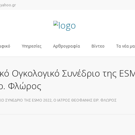
@yahoo.gr
αφικό
Υπηρεσίες
Αρθρογραφία
Βίντεο
Τα νέα μα
κό Ογκολογικό Συνέδριο της ES
ιρ. Φλώρος
ΚΌ ΣΥΝΈΔΡΙΟ ΤΗΣ ESMO 2022, O ΙΑΤΡΌΣ ΘΕΟΦΆΝΗΣ ΕΙΡ. ΦΛΏΡΟΣ