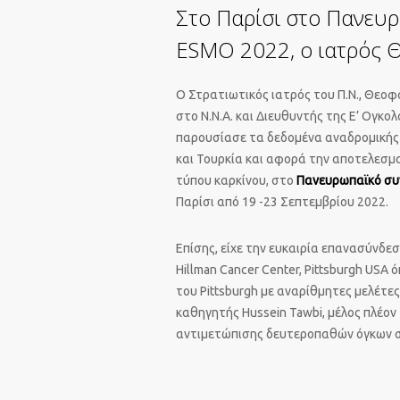
Στο Παρίσι στο Πανευρ
ESMO 2022, o ιατρός 
Ο Στρατιωτικός ιατρός του Π.Ν., Θεοφ
στο Ν.Ν.Α. και Διευθυντής της Ε’ Ογκολ
παρουσίασε τα δεδομένα αναδρομικής 
και Τουρκία και αφορά την αποτελεσ
τύπου καρκίνου, στο
Πανευρωπαϊκό συ
Παρίσι από 19 -23 Σεπτεμβρίου 2022.
Επίσης, είχε την ευκαιρία επανασύνδε
Hillman Cancer Center, Pittsburgh USA
του Pittsburgh με αναρίθμητες μελέτ
καθηγητής Hussein Tawbi, μέλος πλέον
αντιμετώπισης δευτεροπαθών όγκων στ