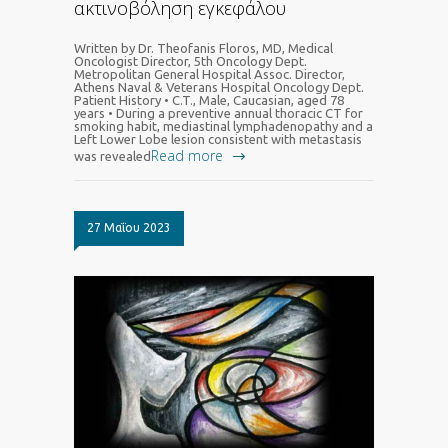
ακτινοβόληση εγκεφάλου
Written by Dr. Theofanis Floros, MD, Medical
Oncologist Director, 5th Oncology Dept.
Metropolitan General Hospital Assoc. Director,
Athens Naval & Veterans Hospital Oncology Dept.
Patient History • C.T., Male, Caucasian, aged 78
years • During a preventive annual thoracic CT for
smoking habit, mediastinal lymphadenopathy and a
Left Lower Lobe lesion consistent with metastasis
Read more
was revealed
27 Μαΐου 2023