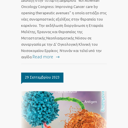
Διάλεξη στην τέταρτη Διημεριδα “4th Athenian
Oncology Congress: Improving Cancer care by
opening therapeutic avenues” η οποία εστιάζει στις
νέες συναρπαστικές εξελίξεις στην θεραπεία του
καρκίνου. Την εκδήλωση διοργάνωσε η Εταιρεία
Mελέτης, Έρευνας και Θεραπείας της
Μεταστατικής Νεοπλασματικής Νόσου σε
συνεργασία με την Δ’ Ογκολογική Κλινική του
Νοσοκομείου Ερρίκος Ντυνάν και τελεί υπό την
Read more
αιγίδα
29 Σεπτεμβρίου 2023