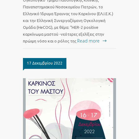
Πανεπιστημιακού Νοσοκομείου Πατρών, το
Ελληνικό Ίδρυμα Έρευνας του Καρκίνου (ΕΛ.Ι.Ε.Κ.)
και την Ελληνική Συνεργαζόμενη Ογκολογική
Ομάδα (HeCOG), με θέμα: “HER-2 positive
καρκίνωμα μαστού -νεότερες εξελίξεις στην
Read more
πρώιμη νόσο και ο ρόλος της
17 Δεκεμβρίου 2022