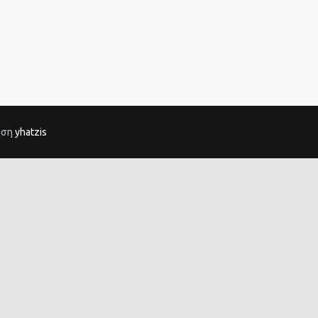
ηση
yhatzis