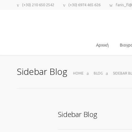
(+30) 210 650 2542
(+30) 6974 465 626
fanis_fl
Αρχική
Βιογρ
Sidebar Blog
HOME
BLOG
SIDEBAR B
Sidebar Blog