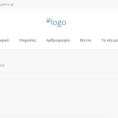
@yahoo.gr
αφικό
Υπηρεσίες
Αρθρογραφία
Βίντεο
Τα νέα μα
LOG